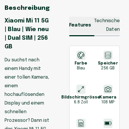
Beschreibung
Xiaomi Mi 11 5G
Technische
Features
| Blau | Wie neu
Daten
| Dual SIM | 256
GB
Du suchst nach
Farbe
Speicher
einem Handy mit
Blau
256 GB
einer tollen Kamera,
einem
hochauflösenden
Bildschirmgrösse
Kamera
6.8 Zoll
108 MP
Display und einem
schnellen
Prozessor? Dann ist