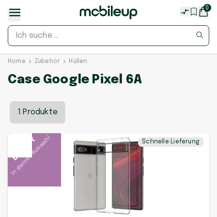
0
Home
Zubehör
Hüllen
Case Google Pixel 6A
1 Produkte
In deiner Auswahl
Beliebt
Schnelle Lieferung