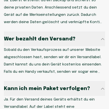
Ja. Zuerst erstellst du ein Backup und sicherst so
Preise, einen reibungslosen Geschäftsverlauf und
deine privaten Daten. Anschliessend setzt du dein
eine prompte Überweisung des Verkaufspreises auf
Gerät auf die Werkseinstellungen zurück. Dadurch
dein Konto ein. Hast du also ein altes Samsung Handy
werden deine Daten gelöscht und verknüpfte Konti
zu Hause, welches keinen Gebrauch mehr findet?
entfernt. Sobald wir dein Gerät erhalten haben,
Verkaufe jetzt sämtliche Modelle egal ob Samsung
führen wir zur Sicherheit noch mal eine zertifizierte
Wer bezahlt den Versand?
Galaxy Note 10 oder Samsung Galaxy A40 und erhalte
Datenlöschung durch.
sensationelle Preise dafür.
Sobald du den Verkaufsprozess auf unserer Website
abgeschlossen hast, senden wir dir ein Versandlabel.
Damit kannst du uns dein Gerät kostenlos einsenden.
Falls du ein Handy verkaufst, senden wir sogar eine
leere Versandbox nach Hause, mit der du uns das
Gerät zustellen kannst.
Kann ich mein Paket verfolgen?
Ja. Für den Versand deines Geräts erhältst du ein
Versandlabel. Auf der Label steht eine