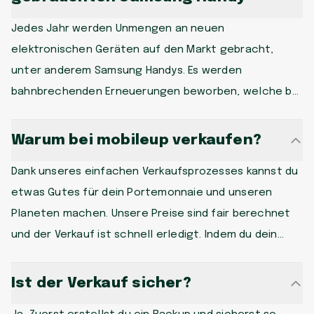
Jedes Jahr werden Unmengen an neuen
elektronischen Geräten auf den Markt gebracht,
unter anderem Samsung Handys. Es werden
bahnbrechenden Erneuerungen beworben, welche bei
den Konsument:innen reges Interesse hervorrufen.
Obwohl oft noch voll funktionsfähig, wird auf das
Warum bei mobileup verkaufen?
neue Modell gewechselt und das ältere Samsung
Dank unseres einfachen Verkaufsprozesses kannst du
Handy verstaubt im Schrank. mobileup biet dir eine
etwas Gutes für dein Portemonnaie und unseren
Chance, dies zu vermeiden, indem wir dein
Planeten machen. Unsere Preise sind fair berechnet
gebrauchtes Handy für einen exklusiven Preis
und der Verkauf ist schnell erledigt. Indem du dein
ankaufen. Wähle jetzt die ressourcensparende und
Gerät wieder in Umlauf bringst, hilfst du mit,
wertschöpfunggenerierende Alternative und
Elektroschrott und CO2 zu vermeiden. Ein grosses
unterstütze mit deiner Entscheidung den
Ist der Verkauf sicher?
Dankeschön an dieser Stelle! 😊
nachhaltigen Kreislauf. mobileup setzt sich für faire