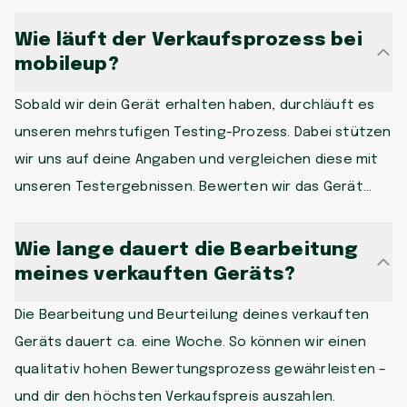
Wie läuft der Verkaufsprozess bei
mobileup?
Sobald wir dein Gerät erhalten haben, durchläuft es
unseren mehrstufigen Testing-Prozess. Dabei stützen
wir uns auf deine Angaben und vergleichen diese mit
unseren Testergebnissen. Bewerten wir das Gerät
gleich wie du, werden wir dir den vorab offerierten
Verkaufsbetrag direkt auf dein Konto überweisen.
Wie lange dauert die Bearbeitung
Sollten wir eine Differenz (z.B. optischer Zustand,
meines verkauften Geräts?
Funktionalität, Akkukapazität oder Angaben zum
Die Bearbeitung und Beurteilung deines verkauften
Modell) ausfindig machen, kommen wir mit einem
Geräts dauert ca. eine Woche. So können wir einen
Gegenvorschlag auf dich zu. Du kannst dann selbst
qualitativ hohen Bewertungsprozess gewährleisten –
entscheiden, ob du das Gegenangebot annehmen
und dir den höchsten Verkaufspreis auszahlen.
möchtest oder ob wir dir das Gerät portofrei wieder