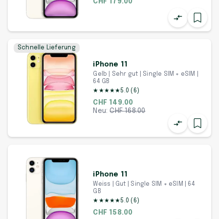
CHF 179.00
Schnelle Lieferung
iPhone 11
Gelb | Sehr gut | Single SIM + eSIM |
64 GB
★
★
★
★
★
5.0
(
6
)
CHF 149.00
Neu:
CHF
168.00
iPhone 11
Weiss | Gut | Single SIM + eSIM | 64
GB
★
★
★
★
★
5.0
(
6
)
CHF 158.00