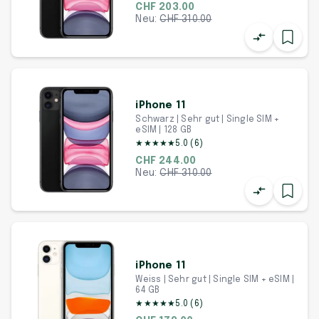
CHF 203.00
Neu:
CHF
310.00
iPhone 11
Schwarz | Sehr gut | Single SIM +
eSIM | 128 GB
★
★
★
★
★
5.0
(
6
)
CHF 244.00
Neu:
CHF
310.00
iPhone 11
Weiss | Sehr gut | Single SIM + eSIM |
64 GB
★
★
★
★
★
5.0
(
6
)