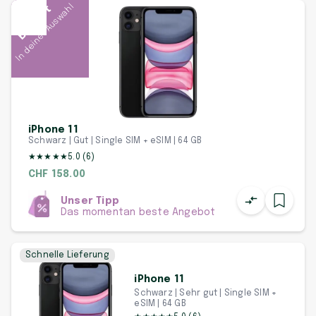
In deiner Auswahl
Beliebt
iPhone 11
Schwarz | Gut | Single SIM + eSIM | 64 GB
★
★
★
★
★
5.0
(
6
)
CHF 158.00
Unser Tipp
Das momentan beste Angebot
Schnelle Lieferung
iPhone 11
Schwarz | Sehr gut | Single SIM +
eSIM | 64 GB