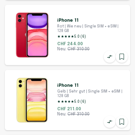
iPhone 11
Rot | Wie neu | Single SIM + eSIM |
128 GB
★
★
★
★
★
5.0
(
6
)
CHF 244.00
Neu:
CHF
310.00
iPhone 11
Gelb | Sehr gut | Single SIM + eSIM |
128 GB
★
★
★
★
★
5.0
(
6
)
CHF 211.00
Neu:
CHF
310.00