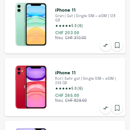
iPhone 11
Grün | Gut | Single SIM + eSIM | 128
GB
★
★
★
★
★
5.0
(
6
)
CHF 203.00
Neu:
CHF
310.00
iPhone 11
Rot | Sehr gut | Single SIM + eSIM |
256 GB
★
★
★
★
★
5.0
(
6
)
CHF 265.00
Neu:
CHF
829.00