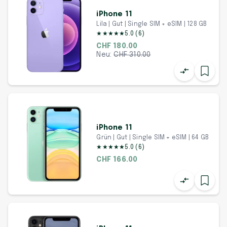
iPhone 11
Lila | Gut | Single SIM + eSIM | 128 GB
★
★
★
★
★
5.0
(
6
)
CHF 180.00
Neu:
CHF
310.00
iPhone 11
Grün | Gut | Single SIM + eSIM | 64 GB
★
★
★
★
★
5.0
(
6
)
CHF 166.00