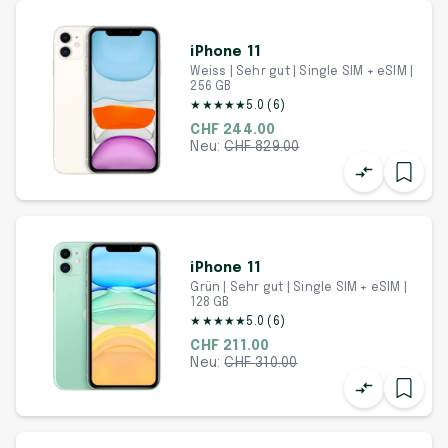
iPhone 11
Weiss | Sehr gut | Single SIM + eSIM |
256 GB
★
★
★
★
★
5.0
(
6
)
CHF 244.00
Neu:
CHF
829.00
iPhone 11
Grün | Sehr gut | Single SIM + eSIM |
128 GB
★
★
★
★
★
5.0
(
6
)
CHF 211.00
Neu:
CHF
310.00