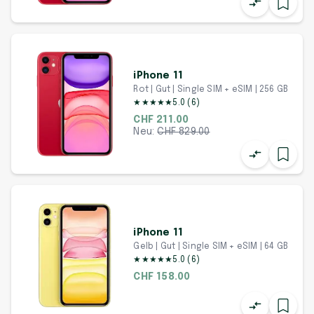
iPhone 11
Rot | Gut | Single SIM + eSIM | 256 GB
★
★
★
★
★
5.0
(
6
)
CHF 211.00
Neu:
CHF
829.00
iPhone 11
Gelb | Gut | Single SIM + eSIM | 64 GB
★
★
★
★
★
5.0
(
6
)
CHF 158.00