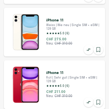
iPhone 11
Weiss | Wie neu | Single SIM + eSIM |
128 GB
★
★
★
★
★
5.0
(
6
)
CHF 275.00
Neu:
CHF
310.00
iPhone 11
Rot | Sehr gut | Single SIM + eSIM |
128 GB
★
★
★
★
★
5.0
(
6
)
CHF 211.00
Neu:
CHF
310.00