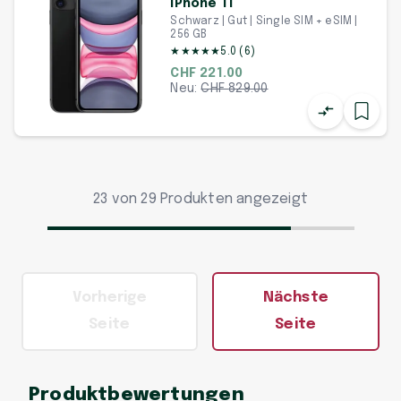
iPhone 11
Schwarz | Gut | Single SIM + eSIM |
256 GB
★
★
★
★
★
5.0
(
6
)
CHF 221.00
Neu:
CHF
829.00
23 von 29 Produkten angezeigt
Vorherige
Nächste
Seite
Seite
Produktbewertungen