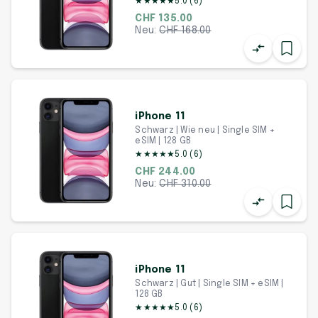
★
★
★
★
★
5.0
(
6
)
CHF 135.00
Neu:
CHF
168.00
iPhone 11
Schwarz | Wie neu | Single SIM +
eSIM | 128 GB
★
★
★
★
★
5.0
(
6
)
CHF 244.00
Neu:
CHF
310.00
iPhone 11
Schwarz | Gut | Single SIM + eSIM |
128 GB
★
★
★
★
★
5.0
(
6
)