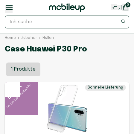
0
Home
Zubehör
Hüllen
Case Huawei P30 Pro
1 Produkte
In deiner Auswahl
Beliebt
Schnelle Lieferung