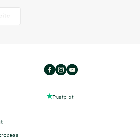
eite
Trustpilot
it
prozess