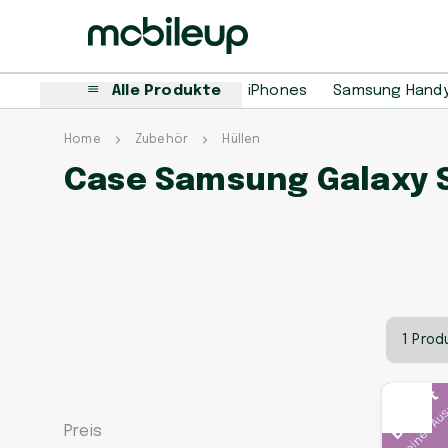
Alle Produkte
iPhones
Samsung Hand
Home
Zubehör
Hüllen
Case Samsung Galaxy S
1 Prod
In deiner Au
Beliebt
Preis