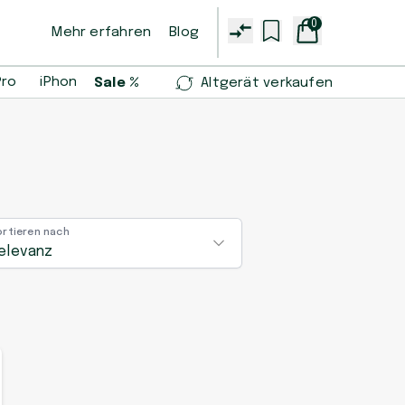
0
Mehr erfahren
Blog
Pro
iPhone 14 Pro
iPhone 13 mini
Samsung Galaxy S2
Sale %
Altgerät verkaufen
ortieren nach
elevanz