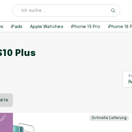
ys
iPads
Apple Watches
iPhone 15 Pro
iPhone 16 
10 Plus
S
R
ukte
swahl
Schnelle Lieferung