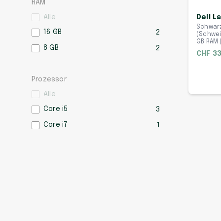
RAM
Alle
Dell L
Schwarz
16 GB
2
(Schweiz
GB RAM 
8 GB
2
CHF 33
Prozessor
Alle
Core i5
3
Core i7
1