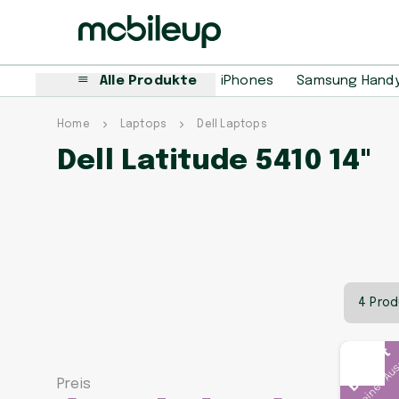
Alle Produkte
iPhones
Samsung Hand
Home
Laptops
Dell Laptops
Dell Latitude 5410 14"
4 Pro
In deiner Au
Beliebt
Preis