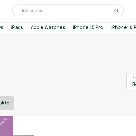
ys
iPads
Apple Watches
iPhone 15 Pro
iPhone 16 
S
R
dukte
swahl