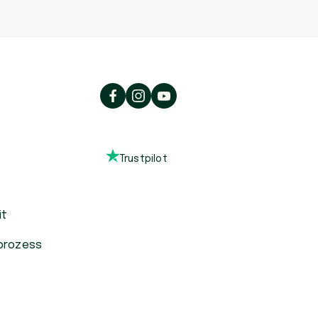
Trustpilot
it
prozess