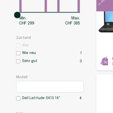
Min.
Max.
CHF
299
CHF
385
Zustand
Alle
Wie neu
1
Sehr gut
3
Modell
Dell Latitude 5410 14"
4