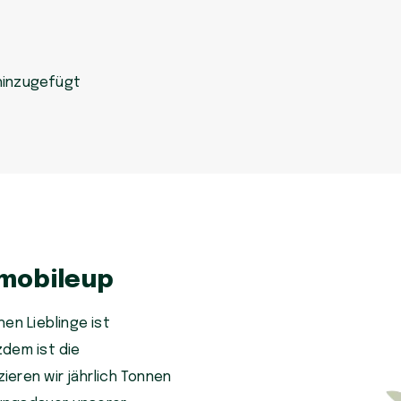
hinzugefügt
 mobileup
en Lieblinge ist
zdem ist die
eren wir jährlich Tonnen