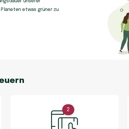
tzungsdauer unserer
n Planeten etwas grüner zu
neuern
2