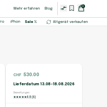
0
Mehr erfahren
Blog
Pro
iPhone 14 Pro
iPhone 13 mini
Samsung Galaxy S2
Sale %
Altgerät verkaufen
530.00
CHF
Lieferdatum 13.08-18.08.2026
Bewertungen
★
★
★
★
★
4.8
(
6
)