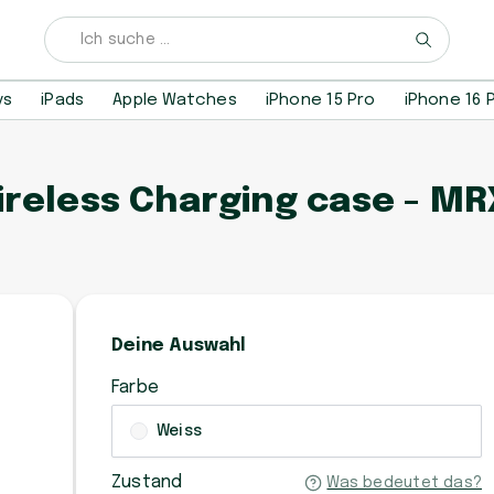
ys
iPads
Apple Watches
iPhone 15 Pro
iPhone 16 
Wireless Charging case - M
Deine Auswahl
Farbe
Weiss
Zustand
Was bedeutet das?