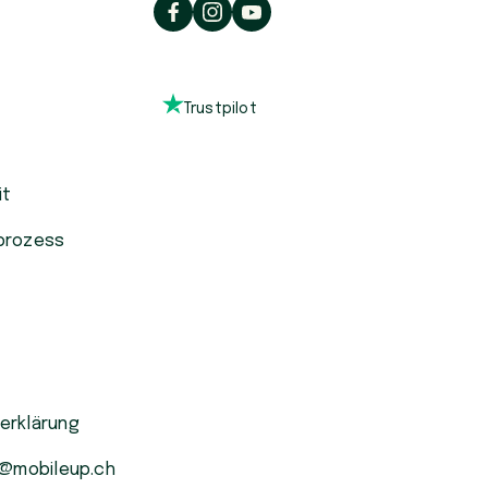
Trustpilot
it
prozess
erklärung
o@mobileup.ch