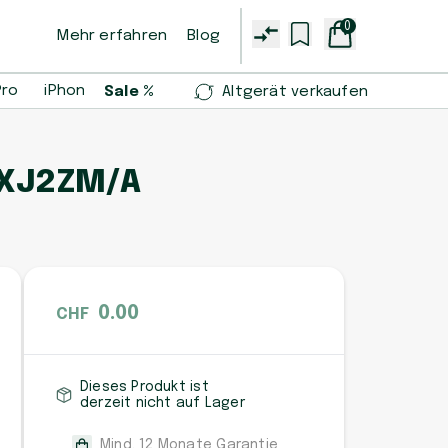
0
Mehr erfahren
Blog
Pro
iPhone 14 Pro
iPhone 13 mini
Samsung Galaxy S2
Sale %
Altgerät verkaufen
RXJ2ZM/A
0.00
CHF
Dieses Produkt ist
derzeit nicht auf Lager
Mind. 12 Monate Garantie