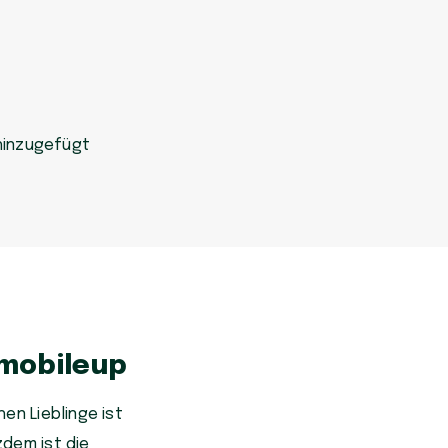
hinzugefügt
 mobileup
en Lieblinge ist
zdem ist die