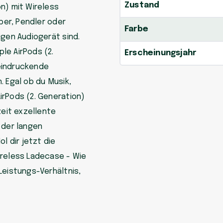
Zustand
n) mit Wireless
aber, Pendler oder
Farbe
igen Audiogerät sind.
le AirPods (2.
Erscheinungsjahr
eindruckende
. Egal ob du Musik,
irPods (2. Generation)
zeit exzellente
 der langen
l dir jetzt die
ireless Ladecase - Wie
Leistungs-Verhältnis,