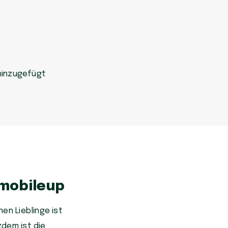
hinzugefügt
 mobileup
en Lieblinge ist
zdem ist die