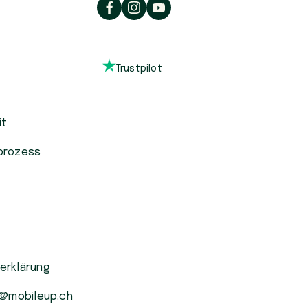
Trustpilot
it
prozess
erklärung
o@mobileup.ch