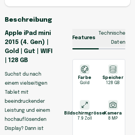
Beschreibung
Apple iPad mini
Technische
Features
2015 (4. Gen) |
Daten
Gold | Gut | WIFI
| 128 GB
Suchst du nach
Farbe
Speicher
einem vielseitigen
Gold
128 GB
Tablet mit
beeindruckender
Leistung und einem
Bildschirmgrösse
Kamera
7.9 Zoll
8 MP
hochauflösenden
Display? Dann ist