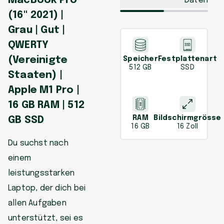
MacBook Pro
Daten
(16" 2021) |
Grau | Gut |
QWERTY
(Vereinigte
Speicher
Festplattenart
512 GB
SSD
Staaten) |
Apple M1 Pro |
16 GB RAM | 512
RAM
Bildschirmgrösse
GB SSD
16 GB
16 Zoll
Du suchst nach
einem
leistungsstarken
Laptop, der dich bei
allen Aufgaben
unterstützt, sei es