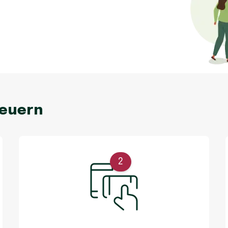
neuern
2