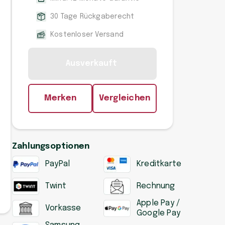
30 Tage Rückgaberecht
Kostenloser Versand
Ausverkauft
Merken
Vergleichen
Zahlungsoptionen
PayPal
Kreditkarte
Twint
Rechnung
Apple Pay /
Vorkasse
Google Pay