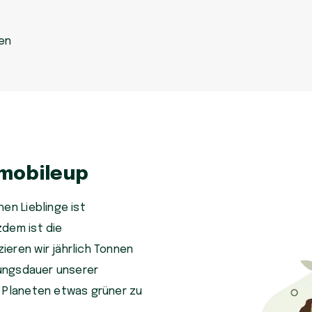
en
 mobileup
en Lieblinge ist
zdem ist die
eren wir jährlich Tonnen
tzungsdauer unserer
n Planeten etwas grüner zu