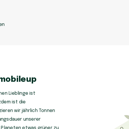
en
 mobileup
en Lieblinge ist
zdem ist die
eren wir jährlich Tonnen
tzungsdauer unserer
n Planeten etwas grüner zu