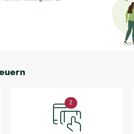
neuern
2