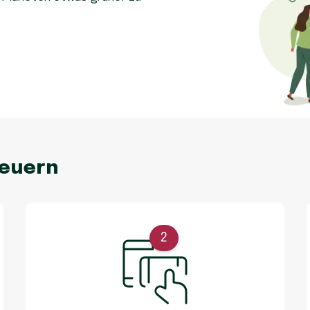
neuern
2