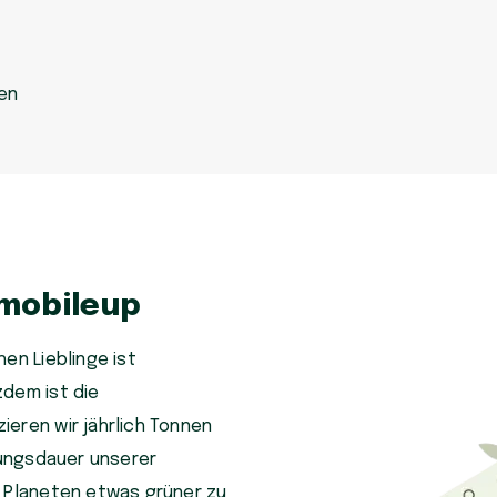
en
 mobileup
en Lieblinge ist
zdem ist die
eren wir jährlich Tonnen
tzungsdauer unserer
n Planeten etwas grüner zu