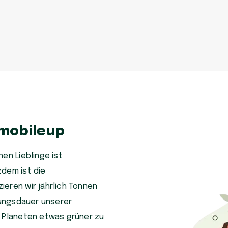
 mobileup
en Lieblinge ist
zdem ist die
eren wir jährlich Tonnen
tzungsdauer unserer
n Planeten etwas grüner zu