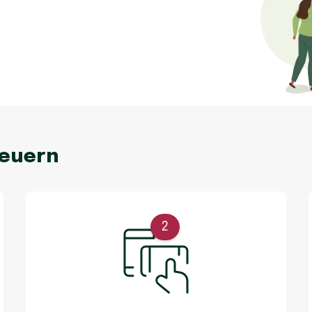
neuern
2