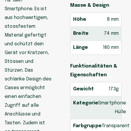
für dein
Masse & Design
Smartphone. Es ist
aus hochwertigem,
Höhe
8 mm
stossfestem
Breite
74 mm
Material gefertigt
und schützt dein
Länge
160 mm
Gerät vor Kratzern,
Stössen und
Funktionalitäten &
Stürzen. Das
Eigenschaften
schlanke Design des
Cases ermöglicht
Gewicht
173g
einen einfachen
Kategorie
Smartphone
Zugriff auf alle
Hülle
Anschlüsse und
Tasten. Zudem ist
Farbgruppe
Transparent