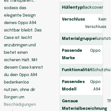
es transparent,
Hüllentyp
Backcover
sodass das
elegante Design
Verschluss
Kein
deines Oppo A94
Verschluss
sichtbar bleibt. Das
Case ist leicht
Materialgruppe
Kunstst
anzubringen und
Passende
Oppo
bietet einen
Marke
sicheren Halt. Mit
diesem Case kannst
Funktionalität
Schutzhül
du dein Oppo A94
Passendes
Oppo
bedenkenlos
Modell
A94
nutzen, ohne dir
Sorgen um
Genaue
T
Beschädigungen
Materialbezeichnung