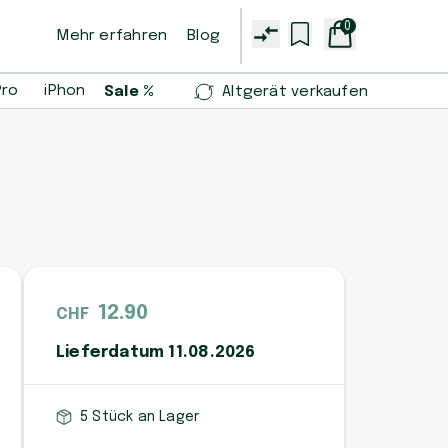
0
Mehr erfahren
Blog
Pro
iPhone 14 Pro
iPhone 13 mini
Samsung Galaxy S2
Sale %
Altgerät verkaufen
12.90
CHF
Lieferdatum 11.08.2026
5 Stück an Lager