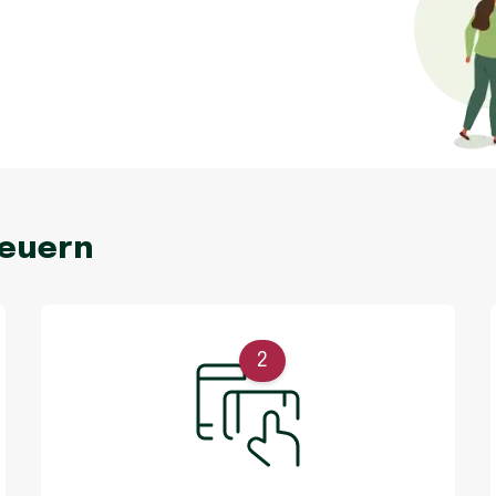
neuern
2