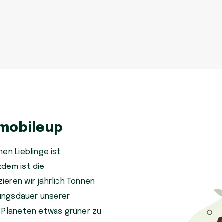
 mobileup
en Lieblinge ist
zdem ist die
eren wir jährlich Tonnen
tzungsdauer unserer
n Planeten etwas grüner zu