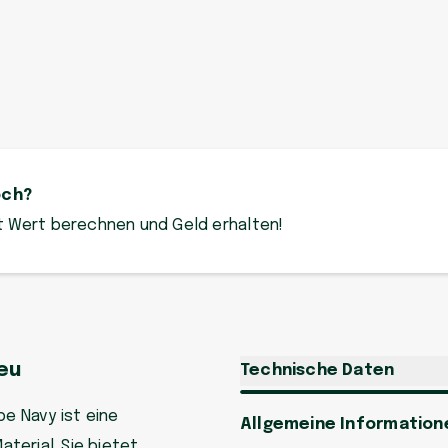
och?
zt Wert berechnen und Geld erhalten!
Neu
Technische Daten
be Navy ist eine
Allgemeine Information
terial. Sie bietet