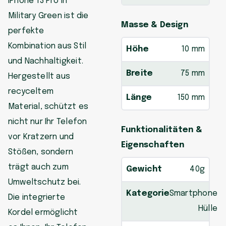
iPhone 13 Pro in
Military Green ist die
Masse & Design
perfekte
Kombination aus Stil
Höhe
10 mm
und Nachhaltigkeit.
Breite
75 mm
Hergestellt aus
recyceltem
Länge
150 mm
Material, schützt es
nicht nur Ihr Telefon
Funktionalitäten &
vor Kratzern und
Eigenschaften
Stößen, sondern
trägt auch zum
Gewicht
40g
Umweltschutz bei.
Kategorie
Smartphone
Die integrierte
Hülle
Kordel ermöglicht