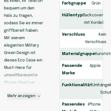
es Ihnen, Ihr Telefon
Farbgruppe
Grün
bequem um den
Hüllentyp
Backcover
Hals zu tragen,
mit Kordel
sodass Sie es immer
griffbereit haben.
Verschluss
Kein
Mit seinem
Verschluss
eleganten Military
Green Design ist
Materialgruppe
Kunstst
dieses Eco Case ein
Passende
Apple
Must-Have für
Marke
umweltbewusste
iPhone-Besitzer.
Funktionalität
Umhängek
Schut
Mehr anzeigen
Passendes
iPhone