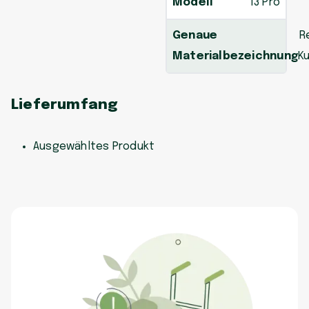
Modell
13 Pro
Genaue
R
Materialbezeichnung
K
Lieferumfang
Ausgewähltes Produkt