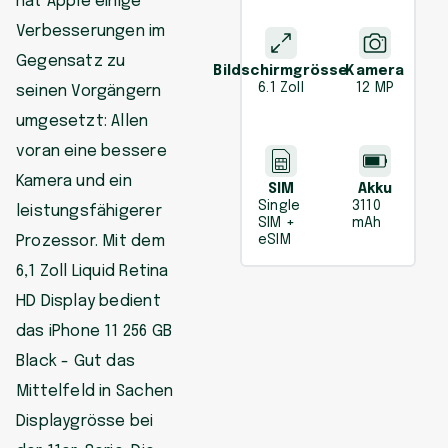
hat Apple einige
Verbesserungen im
Gegensatz zu
Bildschirmgrösse
Kamera
6.1 Zoll
12 MP
seinen Vorgängern
umgesetzt: Allen
voran eine bessere
Kamera und ein
SIM
Akku
Single
3110
leistungsfähigerer
SIM +
mAh
Prozessor. Mit dem
eSIM
6,1 Zoll Liquid Retina
HD Display bedient
das iPhone 11 256 GB
Black - Gut das
Mittelfeld in Sachen
Displaygrösse bei