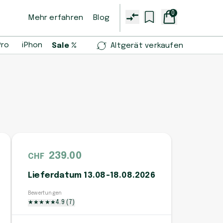
0
Mehr erfahren
Blog
Pro
iPhone 14 Pro
iPhone 13 mini
Samsung Galaxy S2
Sale %
Altgerät verkaufen
239.00
CHF
Lieferdatum 13.08-18.08.2026
Bewertungen
★
★
★
★
★
4.9
(
7
)