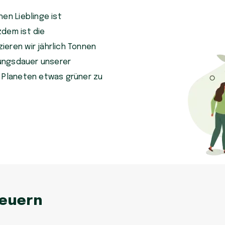
en Lieblinge ist
zdem ist die
eren wir jährlich Tonnen
tzungsdauer unserer
n Planeten etwas grüner zu
neuern