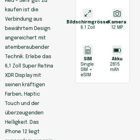
Red - Sehr gut zu
kaufen ist die
Verbindung aus
Bildschirmgrösse
Kamera
6.1 Zoll
12 MP
bewährtem Design
angereichert mit
atemberaubender
Technik. Erlebe das
SIM
Akku
Single
2815
6,1 Zoll Super Retina
SIM +
mAh
XDR Display mit
eSIM
seinen kräftigen
Farben, Haptic
Touch und der
überzeugenden
Helligkeit. Das
iPhone 12 liegt