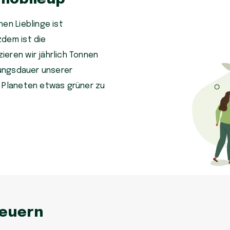
en Lieblinge ist
zdem ist die
eren wir jährlich Tonnen
tzungsdauer unserer
n Planeten etwas grüner zu
neuern