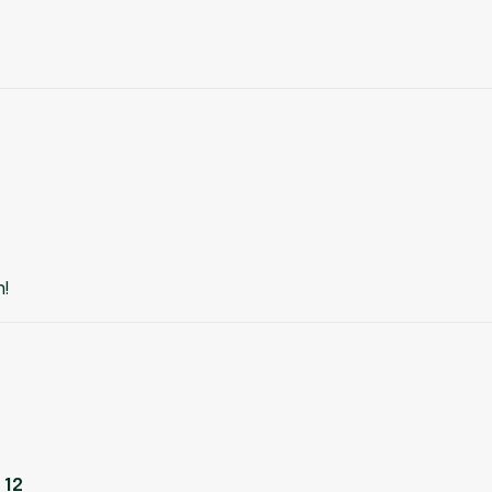
n!
 12