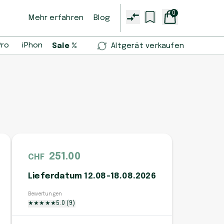
0
Mehr erfahren
Blog
Pro
iPhone 14 Pro
iPhone 13 mini
Samsung Galaxy S2
Sale %
Altgerät verkaufen
251.00
CHF
Lieferdatum 12.08-18.08.2026
Bewertungen
★
★
★
★
★
5.0
(
9
)