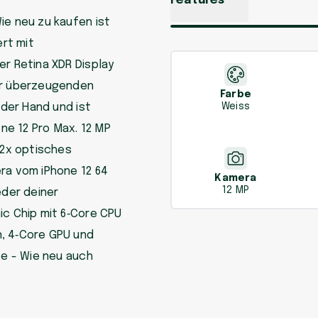
Features
ie neu zu kaufen ist
rt mit
er Retina XDR Display
der überzeugenden
Farbe
 der Hand und ist
Weiss
one 12 Pro Max. 12 MP
2x optisches
ra vom iPhone 12 64
Kamera
12 MP
eder deiner
ic Chip mit 6‑Core CPU
n, 4‑Core GPU und
te - Wie neu auch