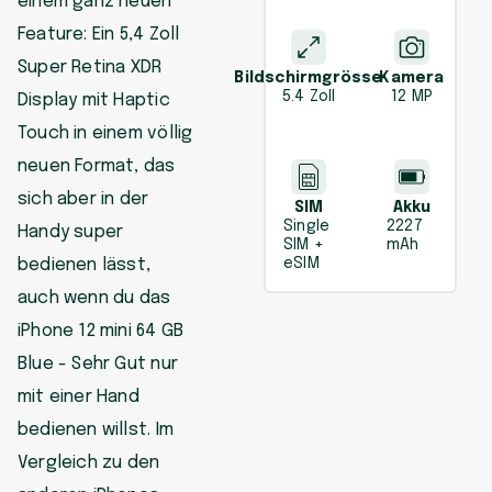
einem ganz neuen
Feature: Ein 5,4 Zoll
Super Retina XDR
Bildschirmgrösse
Kamera
5.4 Zoll
12 MP
Display mit Haptic
Touch in einem völlig
neuen Format, das
sich aber in der
SIM
Akku
Single
2227
Handy super
SIM +
mAh
bedienen lässt,
eSIM
auch wenn du das
iPhone 12 mini 64 GB
Blue - Sehr Gut nur
mit einer Hand
bedienen willst. Im
Vergleich zu den