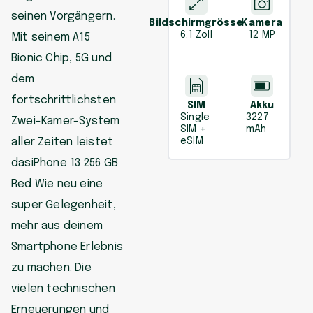
seinen Vorgängern.
Bildschirmgrösse
Kamera
6.1 Zoll
12 MP
Mit seinem A15
Bionic Chip, 5G und
dem
fortschrittlichsten
SIM
Akku
Single
3227
Zwei-Kamer-System
SIM +
mAh
aller Zeiten leistet
eSIM
dasiPhone 13 256 GB
Red Wie neu eine
super Gelegenheit,
mehr aus deinem
Smartphone Erlebnis
zu machen. Die
vielen technischen
Erneuerungen und