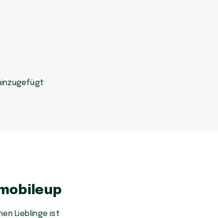
hinzugefügt
 mobileup
en Lieblinge ist