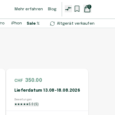
0
Mehr erfahren
Blog
Pro
iPhone 14 Pro
iPhone 13 mini
Samsung Galaxy S2
Sale %
Altgerät verkaufen
350.00
CHF
Lieferdatum 13.08-18.08.2026
Bewertungen
★
★
★
★
★
5.0
(
5
)