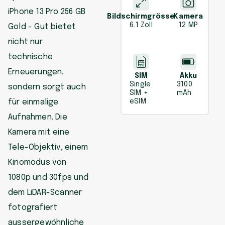
iPhone 13 Pro 256 GB
Bildschirmgrösse
Kamera
6.1 Zoll
12 MP
Gold - Gut bietet
nicht nur
technische
Erneuerungen,
SIM
Akku
Single
3100
sondern sorgt auch
SIM +
mAh
für einmalige
eSIM
Aufnahmen. Die
Kamera mit eine
Tele-Objektiv, einem
Kinomodus von
1080p und 30fps und
dem LiDAR-Scanner
fotografiert
aussergewöhnliche