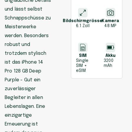
unglaubliche Details
und lässt selbst
Schnappschüsse zu
Bildschirmgrösse
Kamera
6.1 Zoll
48 MP
Meisterwerke
werden. Besonders
robust und
trotzdem stylisch
SIM
Akku
Single
3200
ist das iPhone 14
SIM +
mAh
Pro 128 GB Deep
eSIM
Purple - Gut ein
zuverlässiger
Begleiter in allen
Lebenslagen. Eine
einzigartige
Erneuerung ist