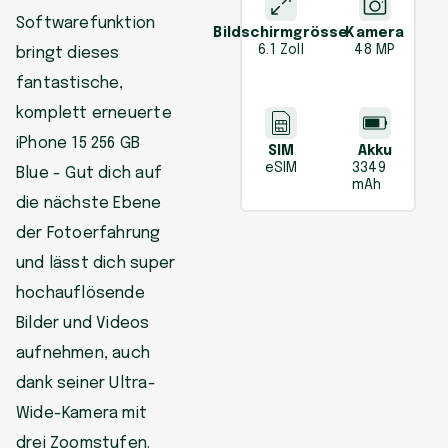
Softwarefunktion
Bildschirmgrösse
Kamera
6.1 Zoll
48 MP
bringt dieses
fantastische,
komplett erneuerte
iPhone 15 256 GB
SIM
Akku
eSIM
3349
Blue - Gut dich auf
mAh
die nächste Ebene
der Fotoerfahrung
und lässt dich super
hochauflösende
Bilder und Videos
aufnehmen, auch
dank seiner Ultra-
Wide-Kamera mit
drei Zoomstufen.