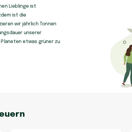
en Lieblinge ist
zdem ist die
eren wir jährlich Tonnen
tzungsdauer unserer
n Planeten etwas grüner zu
neuern