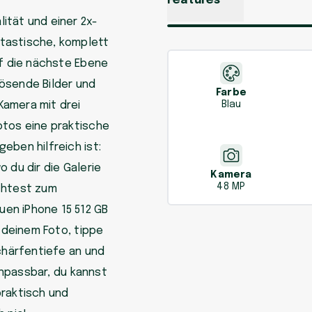
Features
ität und einer 2x-
tastische, komplett
uf die nächste Ebene
ösende Bilder und
Farbe
Kamera mit drei
Blau
otos eine praktische
eben hilfreich ist:
 du dir die Galerie
Kamera
48 MP
öchtest zum
en iPhone 15 512 GB
u deinem Foto, tippe
Schärfentiefe an und
 anpassbar, du kannst
praktisch und