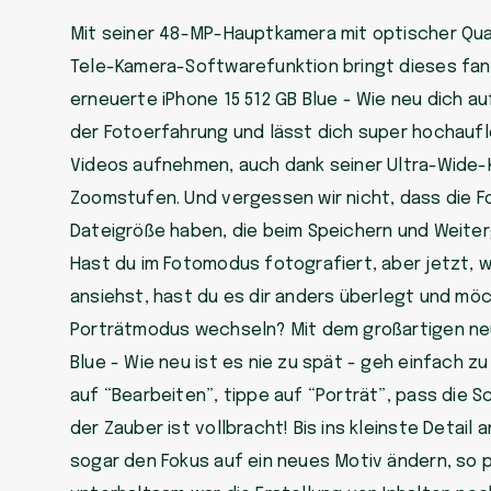
Mit seiner 48-MP-Hauptkamera mit optischer Qual
Tele-Kamera-Softwarefunktion bringt dieses fan
erneuerte iPhone 15 512 GB Blue - Wie neu dich a
der Fotoerfahrung und lässt dich super hochaufl
Videos aufnehmen, auch dank seiner Ultra-Wide-
Zoomstufen. Und vergessen wir nicht, dass die F
Dateigröße haben, die beim Speichern und Weiterg
Hast du im Fotomodus fotografiert, aber jetzt, wo
ansiehst, hast du es dir anders überlegt und m
Porträtmodus wechseln? Mit dem großartigen neu
Blue - Wie neu ist es nie zu spät - geh einfach z
auf “Bearbeiten”, tippe auf “Porträt”, pass die 
der Zauber ist vollbracht! Bis ins kleinste Detail
sogar den Fokus auf ein neues Motiv ändern, so 