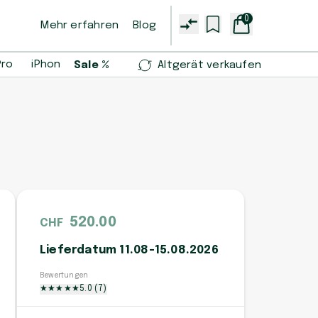
0
Mehr erfahren
Blog
Pro
iPhone 14 Pro
iPhone 13 mini
Samsung Galaxy S2
Sale %
Altgerät verkaufen
520.00
CHF
Lieferdatum 11.08-15.08.2026
Bewertungen
★
★
★
★
★
5.0
(
7
)