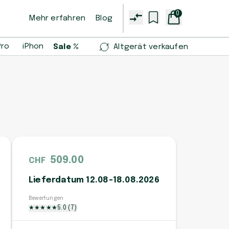
0
Mehr erfahren
Blog
Pro
iPhone 14 Pro
iPhone 13 mini
Samsung Galaxy S2
Sale %
Altgerät verkaufen
509.00
CHF
Lieferdatum 12.08-18.08.2026
Bewertungen
★
★
★
★
★
5.0
(
7
)