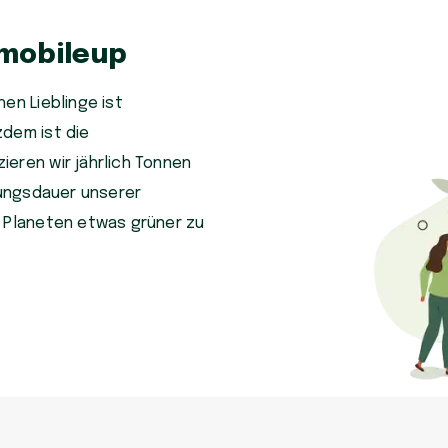
 mobileup
en Lieblinge ist
zdem ist die
eren wir jährlich Tonnen
tzungsdauer unserer
n Planeten etwas grüner zu