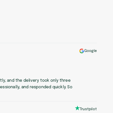
Google
ly, and the delivery took only three
ssionally, and responded quickly. So
Trustpilot