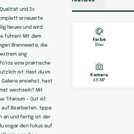
Features
Qualität und 3x
komplett erneuerte
llig Neues und wird
e führen! Mit dem
Farbe
ngen Brennweite, die
Blau
s extrem eng
 Fotos eine praktische
tzlich ist: Hast du im
Kamera
48 MP
 Galerie ansiehst, hast
rmat wechseln? Mit
e Titanium - Gut ist
e auf Bearbeiten, tippe
an und fertig ist der
 du sogar den Fokus auf