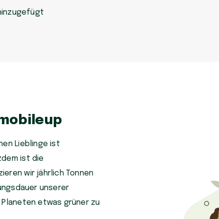
hinzugefügt
 mobileup
en Lieblinge ist
zdem ist die
eren wir jährlich Tonnen
tzungsdauer unserer
n Planeten etwas grüner zu