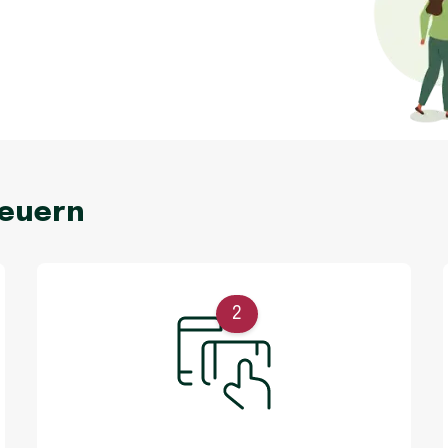
neuern
2