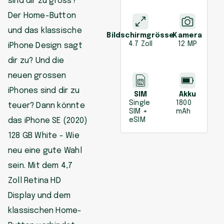
sind dir zu gross?
Der Home-Button
und das klassische
Bildschirmgrösse
Kamera
4.7 Zoll
12 MP
iPhone Design sagt
dir zu? Und die
neuen grossen
iPhones sind dir zu
SIM
Akku
Single
1800
teuer? Dann könnte
SIM +
mAh
das iPhone SE (2020)
eSIM
128 GB White - Wie
neu eine gute Wahl
sein. Mit dem 4,7
Zoll Retina HD
Display und dem
klassischen Home-