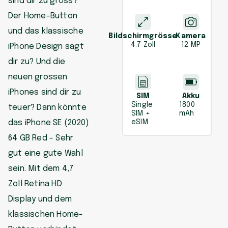
sind dir zu gross?
Der Home-Button
und das klassische
Bildschirmgrösse
Kamera
4.7 Zoll
12 MP
iPhone Design sagt
dir zu? Und die
neuen grossen
iPhones sind dir zu
SIM
Akku
Single
1800
teuer? Dann könnte
SIM +
mAh
das iPhone SE (2020)
eSIM
64 GB Red - Sehr
gut eine gute Wahl
sein. Mit dem 4,7
Zoll Retina HD
Display und dem
klassischen Home-