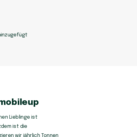
hinzugefügt
 mobileup
en Lieblinge ist
zdem ist die
eren wir jährlich Tonnen