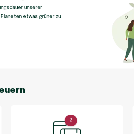
tzungsdauer unserer
n Planeten etwas grüner zu
neuern
2