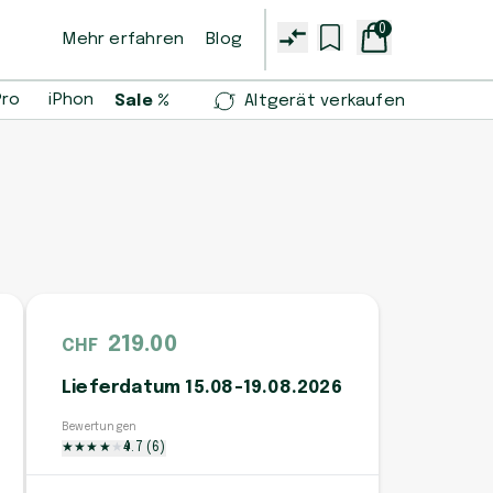
0
Mehr erfahren
Blog
Pro
iPhone 14 Pro
iPhone 13 mini
Samsung Galaxy S2
Sale %
Altgerät verkaufen
219.00
CHF
Lieferdatum 15.08-19.08.2026
Bewertungen
★
★
★
★
★
★
4.7
(
6
)