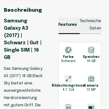
Beschreibung
Samsung
Technische
Features
Galaxy A3
Daten
(2017) |
Schwarz | Gut |
Single SIM | 16
GB
Farbe
Speicher
Schwarz
16 GB
Das Samsung Galaxy
A3 (2017) 16 GB Black
Sky bietet eine
Bildschirmgrösse
Kamera
4.7 Zoll
13 MP
aussergewöhnliche
Hardcoreleistung
mit gutem Griff. Die