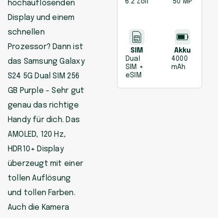
6.2 Zoll
50 MP
hochauflösenden
Display und einem
schnellen
Prozessor? Dann ist
SIM
Akku
Dual
4000
das Samsung Galaxy
SIM +
mAh
S24 5G Dual SIM 256
eSIM
GB Purple - Sehr gut
genau das richtige
Handy für dich. Das
AMOLED, 120 Hz,
HDR10+ Display
überzeugt mit einer
tollen Auflösung
und tollen Farben.
Auch die Kamera