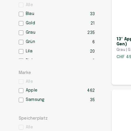
Alle
Blau
33
Gold
21
Grau
235
13" Ap
Grün
6
Gen)
Grau | G
Lila
20
CHF 4
Pink
8
Rosa
2
Marke
Schwarz
22
Alle
Silber
126
Apple
462
Weiss
22
Samsung
35
Mehr anzeigen
Speicherplatz
Alle