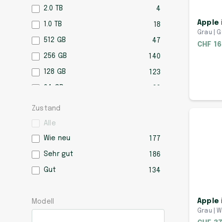
2.0 TB
4
Apple 
1.0 TB
18
Grau | Gu
512 GB
47
CHF 16
256 GB
140
128 GB
123
64 GB
99
32 GB
61
Zustand
16 GB
5
Alle
Wie neu
177
Sehr gut
186
Gut
134
Apple 
Modell
Grau | W