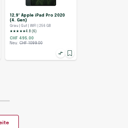
12,9" Apple iPad Pro 2020
(4. Gen)
Grau | Gut | WIFI | 256 GB
★
★
★
★
★
4.8
(
6
)
CHF 495.00
Neu:
CHF
1099.00
eite