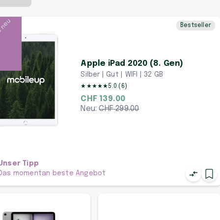
s neu
Bestseller
Apple iPad 2020 (8. Gen)
Silber | Gut | WIFI | 32 GB
★
★
★
★
★
5.0
(
6
)
CHF 139.00
Neu:
CHF
299.00
Unser Tipp
Das momentan beste Angebot