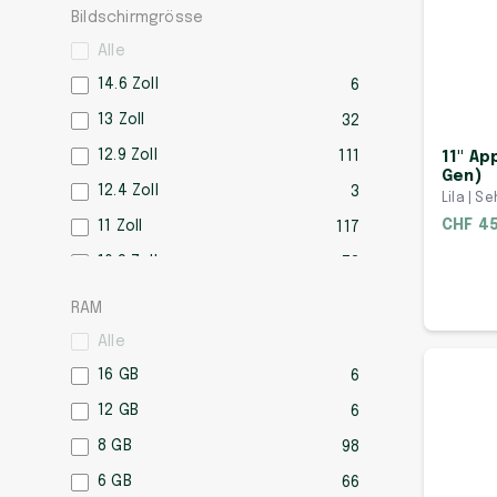
Bildschirmgrösse
Alle
14.6 Zoll
6
13 Zoll
32
12.9 Zoll
111
11" Ap
Gen)
12.4 Zoll
3
Lila | Se
CHF 4
11 Zoll
117
10.9 Zoll
73
10.5 Zoll
24
RAM
10.4 Zoll
3
Alle
10.2 Zoll
60
16 GB
6
10.1 Zoll
8
12 GB
6
Mehr anzeigen
8 GB
98
6 GB
66