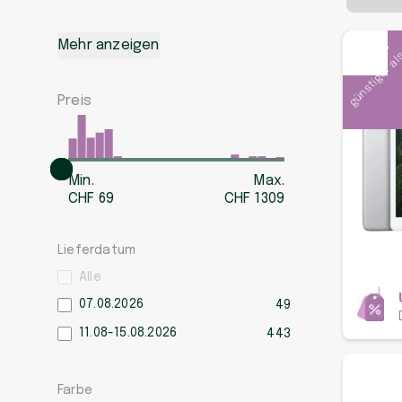
günstiger al
Mehr anzeigen
-54 %
Preis
Min.
Max.
CHF
69
CHF
1309
Lieferdatum
Alle
07.08.2026
49
11.08-15.08.2026
443
Farbe