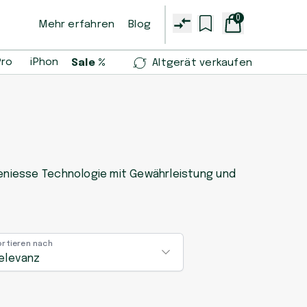
0
Mehr erfahren
Blog
Pro
iPhone 14 Pro
iPhone 13 mini
Samsung Galaxy S2
Sale %
Altgerät verkaufen
geniesse Technologie mit Gewährleistung und
ortieren nach
elevanz