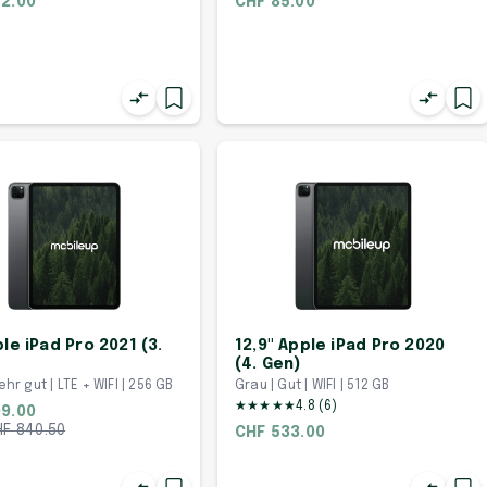
2.00
CHF 85.00
ple iPad Pro 2021 (3.
12,9" Apple iPad Pro 2020
(4. Gen)
ehr gut | LTE + WIFI | 256 GB
Grau | Gut | WIFI | 512 GB
★
★
★
★
★
4.8
(
6
)
9.00
HF
840.50
CHF 533.00