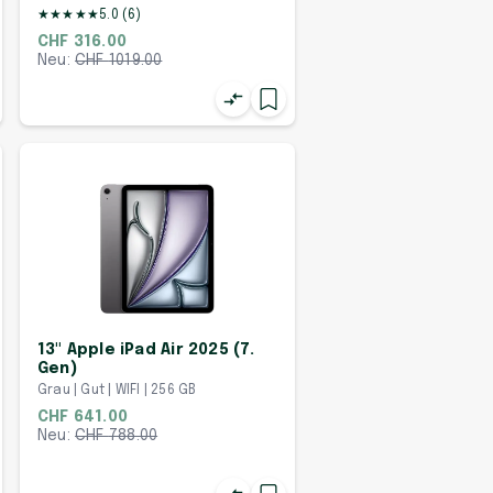
★
★
★
★
★
5.0
(
6
)
CHF 316.00
Neu:
CHF
1019.00
13" Apple iPad Air 2025 (7.
Gen)
Grau | Gut | WIFI | 256 GB
CHF 641.00
Neu:
CHF
788.00