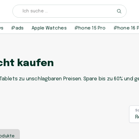
ys
iPads
Apple Watches
iPhone 15 Pro
iPhone 16 
cht kaufen
ablets zu unschlagbaren Preisen. Spare bis zu 60% und 
S
R
rodukte