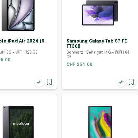
ple iPad Air 2024 (6.
Samsung Galaxy Tab S7 FE
T736B
ut | 5G + WIFI | 128 GB
Schwarz | Sehr gut | 4G + WIFI | 64
GB
95.00
CHF 254.00