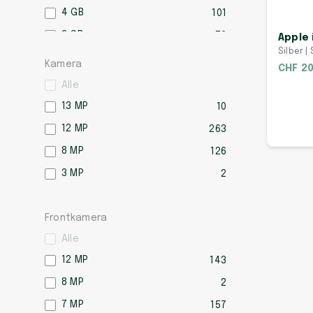
4 GB
101
3 GB
76
Apple 
Silber | 
2 GB
46
Kamera
CHF 20
1 GB
2
Alle
13 MP
10
12 MP
263
8 MP
126
3 MP
2
Frontkamera
Alle
12 MP
143
8 MP
2
7 MP
157