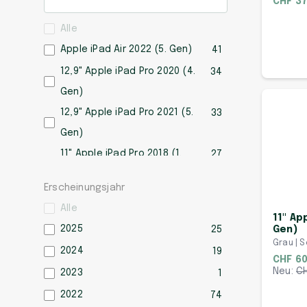
CHF 37
Alle
Apple iPad Air 2022 (5. Gen)
41
12,9" Apple iPad Pro 2020 (4.
34
Gen)
12,9" Apple iPad Pro 2021 (5.
33
Gen)
11" Apple iPad Pro 2018 (1.
27
Gen)
Erscheinungsjahr
11" Apple iPad Pro 2020 (2.
26
Alle
Gen)
11" Ap
2025
25
Gen)
11" Apple iPad Air 2024 (6.
24
Grau | S
2024
19
Gen)
CHF 60
Neu:
C
2023
1
Apple iPad Air 2020 (4. Gen)
24
2022
74
12,9" Apple iPad Pro 2018 (3.
23