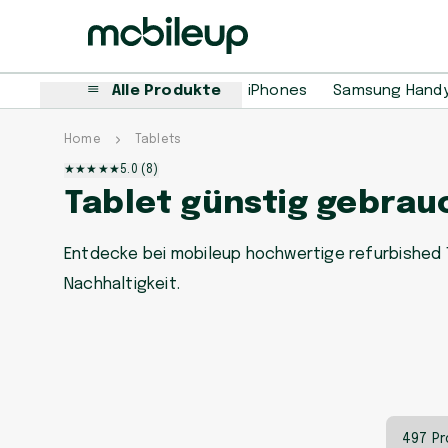
Alle Produkte
iPhones
Samsung Hand
Home
Tablets
★
★
★
★
★
5.0
(
8
)
Tablet günstig gebrau
Entdecke bei mobileup hochwertige refurbished T
Nachhaltigkeit.
497 P