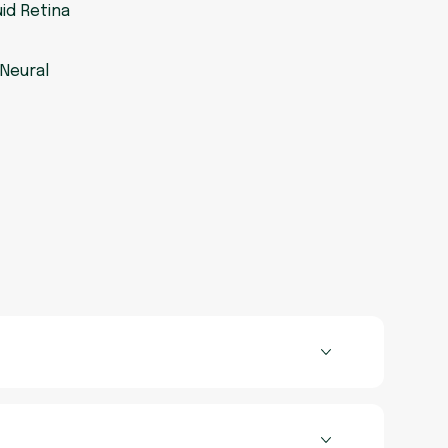
uid Retina
m
 Neural