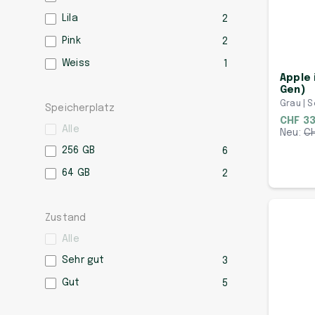
Lila
2
Pink
2
Weiss
1
Apple 
Gen)
Grau | S
Speicherplatz
CHF 33
Alle
Neu:
C
256 GB
6
64 GB
2
Zustand
Alle
Sehr gut
3
Gut
5