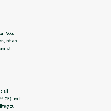
ken Akku
n, ist es
annst.
t all
56 GB) und
lltag zu