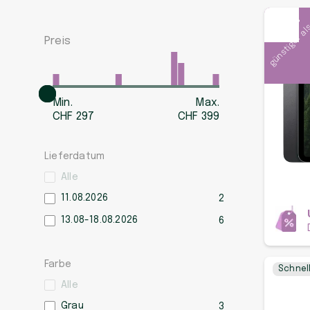
günstiger al
-34 %
Preis
Min.
Max.
CHF
297
CHF
399
Lieferdatum
Alle
11.08.2026
2
13.08-18.08.2026
6
Farbe
Schnel
Alle
Grau
3