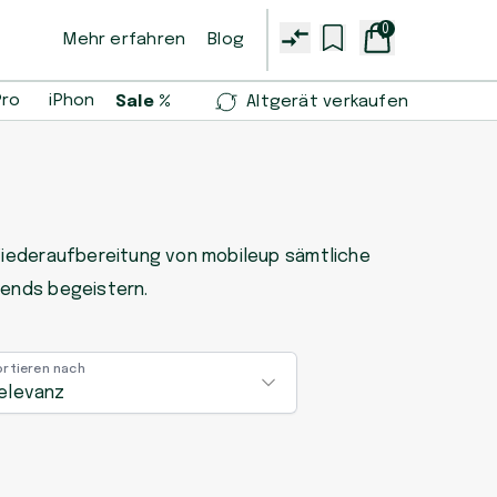
0
Mehr erfahren
Blog
Pro
iPhone 14 Pro
iPhone 13 mini
Samsung Galaxy S2
Sale %
Altgerät verkaufen
e Wiederaufbereitung von mobileup sämtliche
llends begeistern.
ortieren nach
elevanz