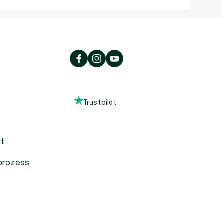
Trustpilot
it
prozess