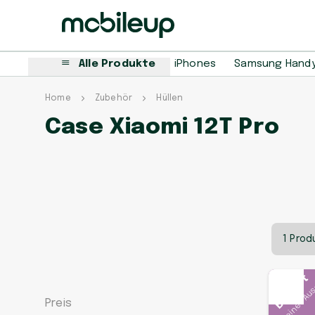
Alle Produkte
iPhones
Samsung Hand
Home
Zubehör
Hüllen
Case Xiaomi 12T Pro
1 Prod
In deiner Au
Beliebt
Preis