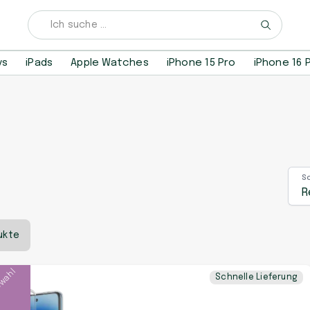
ys
iPads
Apple Watches
iPhone 15 Pro
iPhone 16 
S
R
ukte
swahl
Schnelle Lieferung