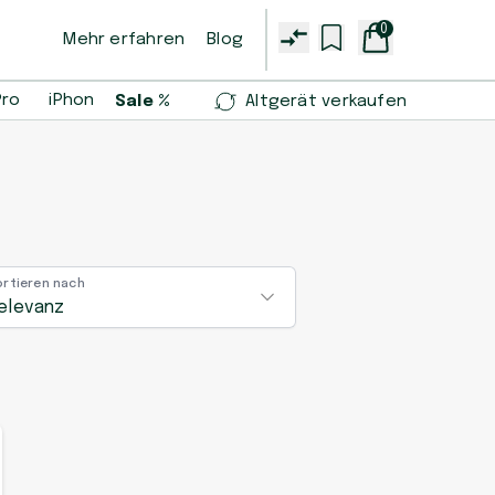
0
Mehr erfahren
Blog
Pro
iPhone 14 Pro
iPhone 13 mini
Samsung Galaxy S2
Sale %
Altgerät verkaufen
ortieren nach
elevanz