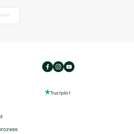
eite
Trustpilot
it
prozess