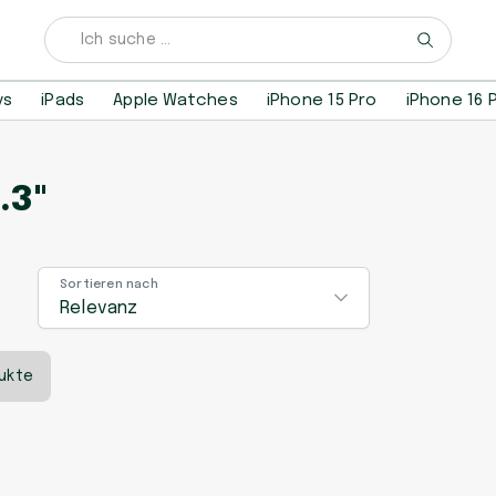
ys
iPads
Apple Watches
iPhone 15 Pro
iPhone 16 
.3"
Sortieren nach
Relevanz
ukte