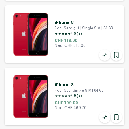
iPhone 8
Rot | Sehr gut | Single SIM | 64 GB
★
★
★
★
★
4.9
(
7
)
CHF 118.00
Neu:
CHF
517.00
iPhone 8
Rot | Gut | Single SIM | 64 GB
★
★
★
★
★
4.9
(
7
)
CHF 109.00
Neu:
CHF
469.70