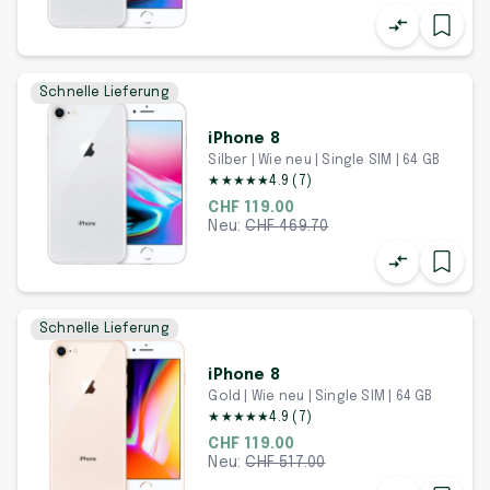
Schnelle Lieferung
iPhone 8
Silber | Wie neu | Single SIM | 64 GB
★
★
★
★
★
4.9
(
7
)
CHF 119.00
Neu:
CHF
469.70
Schnelle Lieferung
iPhone 8
Gold | Wie neu | Single SIM | 64 GB
★
★
★
★
★
4.9
(
7
)
CHF 119.00
Neu:
CHF
517.00