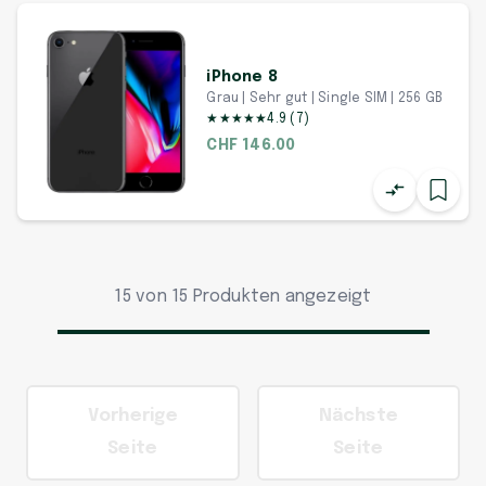
iPhone 8
Grau | Sehr gut | Single SIM | 256 GB
★
★
★
★
★
4.9
(
7
)
CHF 146.00
15 von 15 Produkten angezeigt
Vorherige
Nächste
Seite
Seite