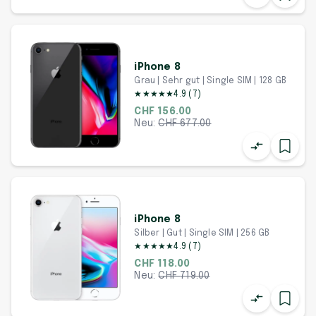
iPhone 8
Grau | Sehr gut | Single SIM | 128 GB
★
★
★
★
★
4.9
(
7
)
CHF 156.00
Neu:
CHF
677.00
iPhone 8
Silber | Gut | Single SIM | 256 GB
★
★
★
★
★
4.9
(
7
)
CHF 118.00
Neu:
CHF
719.00