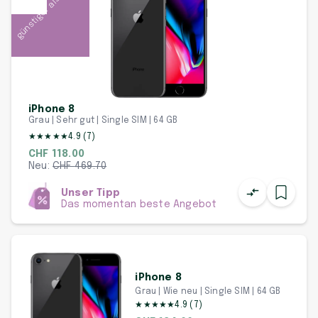
günstiger als neu
-75 %
iPhone 8
Grau | Sehr gut | Single SIM | 64 GB
★
★
★
★
★
4.9
(
7
)
CHF 118.00
Neu:
CHF
469.70
Unser Tipp
Das momentan beste Angebot
iPhone 8
Grau | Wie neu | Single SIM | 64 GB
★
★
★
★
★
4.9
(
7
)