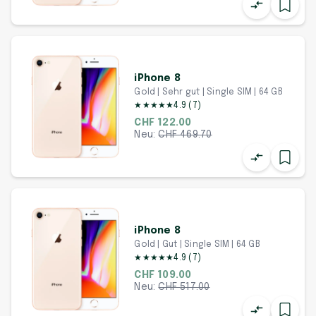
iPhone 8
Gold | Sehr gut | Single SIM | 64 GB
★
★
★
★
★
4.9
(
7
)
CHF 122.00
Neu:
CHF
469.70
iPhone 8
Gold | Gut | Single SIM | 64 GB
★
★
★
★
★
4.9
(
7
)
CHF 109.00
Neu:
CHF
517.00