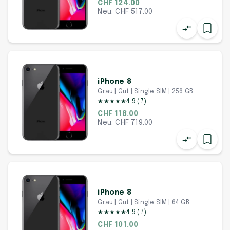
CHF 124.00
Neu:
CHF
517.00
iPhone 8
Grau | Gut | Single SIM | 256 GB
★
★
★
★
★
4.9
(
7
)
CHF 118.00
Neu:
CHF
719.00
iPhone 8
Grau | Gut | Single SIM | 64 GB
★
★
★
★
★
4.9
(
7
)
CHF 101.00